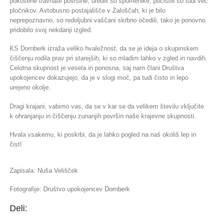
pokošene travnate površine, uredili so spomenike, počistili so tudi več
pločnikov. Avtobusno postajališče v Zaloščah, ki je bilo
neprepoznavno, so redoljubni vaščani skrbno očedili, tako je ponovno
pridobilo svoj nekdanji izgled.
KS Dornberk izraža veliko hvaležnost, da se je ideja o skupinskem
čiščenju rodila prav pri starejših, ki so mladim lahko v zgled in navdih.
Celotna skupnost je vesela in ponosna, saj nam člani Društva
upokojencev dokazujejo, da je v slogi moč, pa tudi čisto in lepo
urejeno okolje.
Dragi krajani, vabimo vas, da se v kar se da velikem številu vključite
k ohranjanju in čiščenju zunanjih površin naše krajevne skupnosti.
Hvala vsakemu, ki poskrbi, da je lahko pogled na naš okoliš lep in
čist!
Zapisala: Nuša Velišček
Fotografije: Društvo upokojencev Dornberk
Deli: