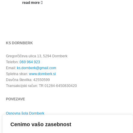
read more
KS DORNBERK
Gregorčičeva ulica 13, 5294 Dornberk
Telefon:
069 964 923
Email:
ks.dornberk@gmail.com
Spletna stran:
www.dornberk.si
Davčna številka: 42550599
Transakcijski račun: TR 01284-6450830420
POVEZAVE
Osnovna šola Dornberk
Ambulanta splošne in družinske medicine Dornberk
Cenimo vašo zasebnost
Odrasla splošna zobna ambulanta Dornberk
Šolska zobna ambulanta Dornberk