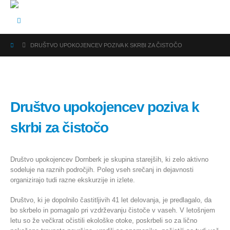
DRUŠTVO UPOKOJENCEV POZIVA K SKRBI ZA ČISTOČO
Društvo upokojencev poziva k
skrbi za čistočo
Društvo upokojencev Dornberk je skupina starejših, ki zelo aktivno
sodeluje na raznih področjih. Poleg vseh srečanj in dejavnosti
organizirajo tudi razne ekskurzije in izlete.
Društvo, ki je dopolnilo častitljivih 41 let delovanja, je predlagalo, da
bo skrbelo in pomagalo pri vzdrževanju čistoče v vaseh. V letošnjem
letu so že večkrat očistili ekološke otoke, poskrbeli so za lično