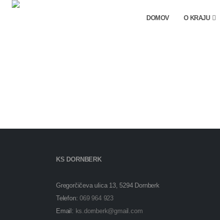
DOMOV
O KRAJU
KS DORNBERK
Gregorčičeva ulica 13, 5294 Dornberk
Telefon:
069 964 923
Email:
ks.dornberk@gmail.com