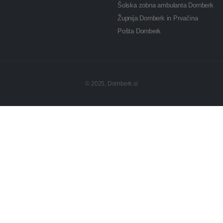
Šolska zobna ambulanta Dornberk
Župnija Dornberk in Prvačina
Pošta Dornberk
© 2025, Dornberk.si