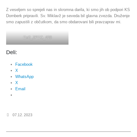
Z veseljem so sprejeli nas in skromna darila, ki smo jih ob podpori KS
Dornberk pripravili. Sv. Miklavž je seveda bil glavna zvezda. Druženje
smo zapustili z občutkom, da smo obdarovani bili pravzaprav mi.
Exif_JPEG_420
Deli:
Facebook
X
WhatsApp
X
Email
07.12. 2023