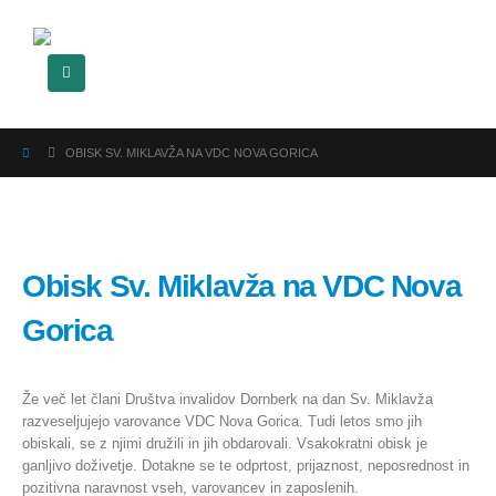
OBISK SV. MIKLAVŽA NA VDC NOVA GORICA
Obisk Sv. Miklavža na VDC Nova
Gorica
Že več let člani Društva invalidov Dornberk na dan Sv. Miklavža
razveseljujejo varovance VDC Nova Gorica. Tudi letos smo jih
obiskali, se z njimi družili in jih obdarovali. Vsakokratni obisk je
ganljivo doživetje. Dotakne se te odprtost, prijaznost, neposrednost in
pozitivna naravnost vseh, varovancev in zaposlenih.