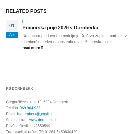
RELATED
POSTS
01
Primorska poje 2026 v Dornberku
Apr
Na soboto pred cvetno nedeljo je Društvo zapisi s partnerji v
dornberški cerkvi organiziralo revijo Primorska poje.
read more
KS DORNBERK
Gregorčičeva ulica 13, 5294 Dornberk
Telefon:
069 964 923
Email:
ks.dornberk@gmail.com
Spletna stran:
www.dornberk.si
Davčna številka: 42550599
Transakcijski račun: TR 01284-6450830420