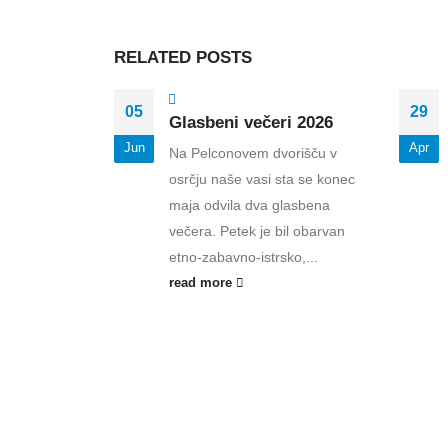
RELATED
POSTS
05
29
Glasbeni večeri 2026
Jun
Apr
Na Pelconovem dvorišču v
osrčju naše vasi sta se konec
maja odvila dva glasbena
večera. Petek je bil obarvan
etno-zabavno-istrsko,...
read more