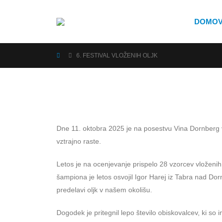
DOMO
6. FESTIVAL VLOŽENIH OLJK
Dne 11. oktobra 2025 je na posestvu Vina Dornberg v or
vztrajno raste.
Letos je na ocenjevanje prispelo 28 vzorcev vloženih o
šampiona je letos osvojil Igor Harej iz Tabra nad Do
predelavi oljk v našem okolišu.
Dogodek je pritegnil lepo število obiskovalcev, ki so 