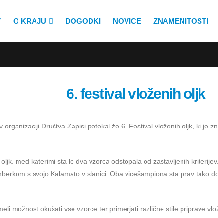
V
O KRAJU
DOGODKI
NOVICE
ZNAMENITOSTI
6. festival vloženih oljk
ganizaciji Društva Zapisi potekal že 6. Festival vloženih oljk, ki je zn
ljk, med katerimi sta le dva vzorca odstopala od zastavljenih kriterijev,
rnberkom s svojo Kalamato v slanici. Oba vicešampiona sta prav tako dom
imeli možnost okušati vse vzorce ter primerjati različne stile priprave vl