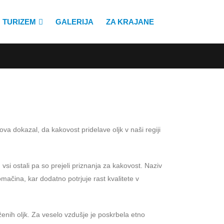
TURIZEM
GALERIJA
ZA KRAJANE
ova dokazal, da kakovost pridelave oljk v naši regiji
 vsi ostali pa so prejeli priznanja za kakovost. Naziv
ačina, kar dodatno potrjuje rast kvalitete v
oženih oljk. Za veselo vzdušje je poskrbela etno