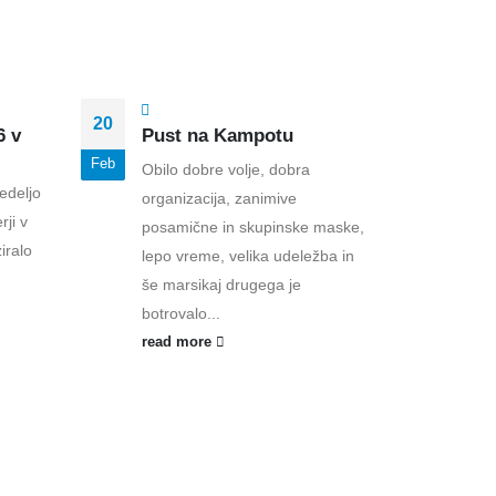
20
10
6 v
Pust na Kampotu
Pro
– st
Feb
Feb
Obilo dobre volje, dobra
in k
edeljo
organizacija, zanimive
Proj
rji v
posamične in skupinske maske,
stiči
iralo
lepo vreme, velika udeležba in
preds
še marsikaj drugega je
predh
botrovalo...
namen
read more
revita
read