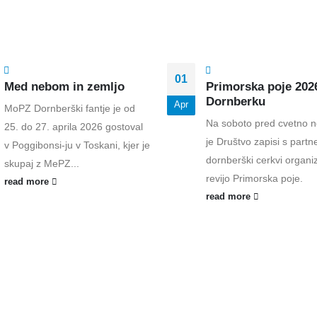
01
Med nebom in zemljo
Primorska poje 202
Dornberku
Apr
MoPZ Dornberški fantje je od
Na soboto pred cvetno n
25. do 27. aprila 2026 gostoval
je Društvo zapisi s partne
v Poggibonsi-ju v Toskani, kjer je
dornberški cerkvi organiz
skupaj z MePZ...
revijo Primorska poje.
read more
read more