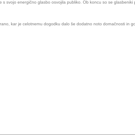
je s svojo energično glasbo osvojila publiko. Ob koncu so se glasbeniki 
 hrano, kar je celotnemu dogodku dalo še dodatno noto domačnosti in go