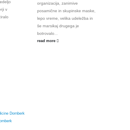
edeljo
organizacija, zanimive
Proj
rji v
posamične in skupinske maske,
stiči
iralo
lepo vreme, velika udeležba in
preds
še marsikaj drugega je
predh
botrovalo...
namen
read more
revita
read
icine Dornberk
ornberk