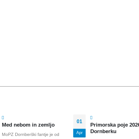
01
Med nebom in zemljo
Primorska poje 202
Dornberku
Apr
MoPZ Dornberški fantje je od