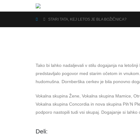
STARI TATA, KEJ LETOS JE BLA BOŽIČNICA?
Tako bi lahko nadaljevali v stilu dogajanja na letošn
predstavljalo pogovor med starim očetom in vnukom.
hudomušna. Dornberška cerkev je bila ponovno doga
Vokalna skupina Žene, Vokalna skupina Mamice, Otroš
Vokalna skupina Concordia in nova skupina Pih’N Pleh 
podporo nastopili tudi vsi skupaj. Dogajanje si lahko 
Deli: