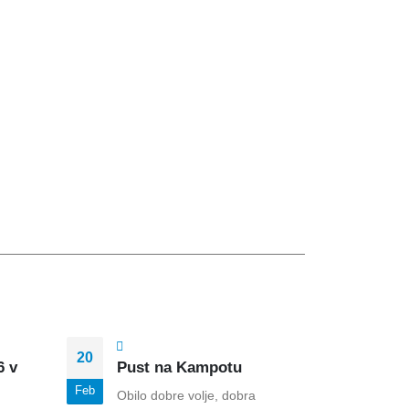
20
10
6 v
Pust na Kampotu
Pro
– st
Feb
Feb
Obilo dobre volje, dobra
in k