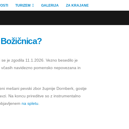
OSTI
TURIZEM
GALERIJA
ZA KRAJANE
la Božičnica?
i se je zgodila 11.1.2026. Vezno besedilo je
na, včasih navidezno pomensko nepovezana in
eni mešani pevski zbor župnije Dornberk, gostje
avzi. Na koncu prireditve so z instrumentalno
u objavljenem
na spletu
.