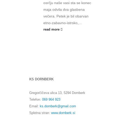
osrčju naše vasi sta se konec
maja odvila dva glasbena
večera. Petek je bil obarvan
etno-zabavno-istrsko,...
read more
KS DORNBERK
Gregorčičeva ulica 13, 5294 Dornberk
Telefon:
069 964 923
Email:
ks.dornberk@gmail.com
Spletna stran:
www.dornberk.si