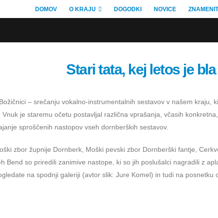
DOMOV
O KRAJU
DOGODKI
NOVICE
ZNAMENIT
Stari tata, kej letos je b
ji Božičnici – srečanju vokalno-instrumentalnih sestavov v našem kraju, k
 Vnuk je staremu očetu postavljal različna vprašanja, včasih konkret
janje sproščenih nastopov vseh dornberških sestavov.
ki zbor župnije Dornberk, Moški pevski zbor Dornberški fantje, Cerkv
Bend so priredili zanimive nastope, ki so jih poslušalci nagradili z apl
ogledate na spodnji galeriji (avtor slik: Jure Komel) in tudi na posnetk