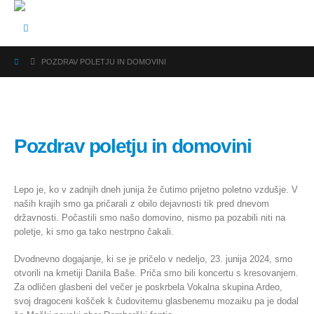
POZDRAV POLETJU IN DOMOVINI
Pozdrav poletju in domovini
Lepo je, ko v zadnjih dneh junija že čutimo prijetno poletno vzdušje. V
naših krajih smo ga pričarali z obilo dejavnosti tik pred dnevom
državnosti. Počastili smo našo domovino, nismo pa pozabili niti na
poletje, ki smo ga tako nestrpno čakali.
Dvodnevno dogajanje, ki se je pričelo v nedeljo, 23. junija 2024, smo
otvorili na kmetiji Danila Baše. Priča smo bili koncertu s kresovanjem.
Za odličen glasbeni del večer je poskrbela Vokalna skupina Ardeo,
svoj dragoceni košček k čudovitemu glasbenemu mozaiku pa je dodal