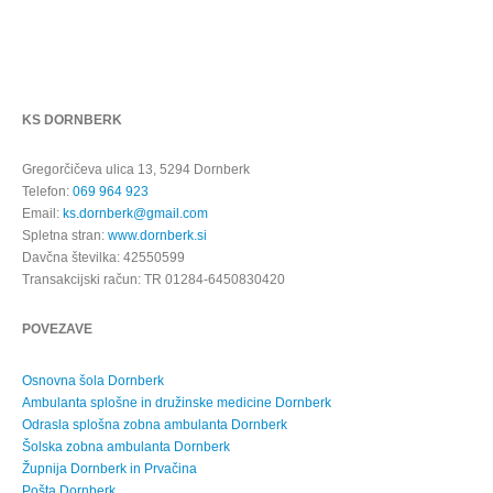
KS DORNBERK
Gregorčičeva ulica 13, 5294 Dornberk
Telefon:
069 964 923
Email:
ks.dornberk@gmail.com
Spletna stran:
www.dornberk.si
Davčna številka: 42550599
Transakcijski račun: TR 01284-6450830420
POVEZAVE
Osnovna šola Dornberk
Ambulanta splošne in družinske medicine Dornberk
Odrasla splošna zobna ambulanta Dornberk
Šolska zobna ambulanta Dornberk
Župnija Dornberk in Prvačina
Pošta Dornberk