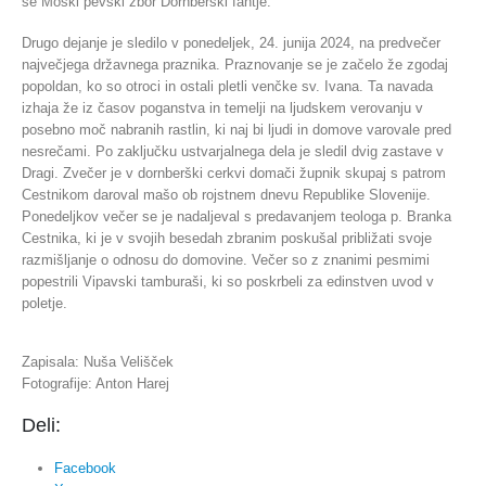
še Moški pevski zbor Dornberški fantje.
Drugo dejanje je sledilo v ponedeljek, 24. junija 2024, na predvečer
največjega državnega praznika. Praznovanje se je začelo že zgodaj
popoldan, ko so otroci in ostali pletli venčke sv. Ivana. Ta navada
izhaja že iz časov poganstva in temelji na ljudskem verovanju v
posebno moč nabranih rastlin, ki naj bi ljudi in domove varovale pred
nesrečami. Po zaključku ustvarjalnega dela je sledil dvig zastave v
Dragi. Zvečer je v dornberški cerkvi domači župnik skupaj s patrom
Cestnikom daroval mašo ob rojstnem dnevu Republike Slovenije.
Ponedeljkov večer se je nadaljeval s predavanjem teologa p. Branka
Cestnika, ki je v svojih besedah zbranim poskušal približati svoje
razmišljanje o odnosu do domovine. Večer so z znanimi pesmimi
popestrili Vipavski tamburaši, ki so poskrbeli za edinstven uvod v
poletje.
Zapisala: Nuša Velišček
Fotografije: Anton Harej
Deli:
Facebook