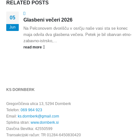
RELATED
POSTS
05
Glasbeni večeri 2026
Jun
Na Pelconovem dvorišču v osrčju naše vasi sta se konec
maja odvila dva glasbena večera. Petek je bil obarvan etno-
zabavno-istrsko,...
read more
KS DORNBERK
Gregorčičeva ulica 13, 5294 Dornberk
Telefon:
069 964 923
Email:
ks.dornberk@gmail.com
Spletna stran:
www.dornberk.si
Davčna številka: 42550599
Transakcijski račun: TR 01284-6450830420