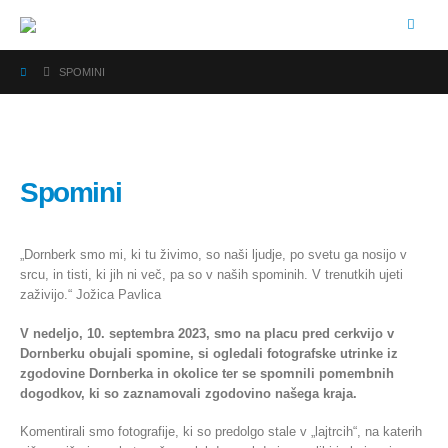
SPOMINI
Spomini
„Dornberk smo mi, ki tu živimo, so naši ljudje, po svetu ga nosijo v
srcu, in tisti, ki jih ni več, pa so v naših spominih. V trenutkih ujeti
zaživijo.“ Jožica Pavlica
V nedeljo, 10. septembra 2023, smo na placu pred cerkvijo v
Dornberku obujali spomine, si ogledali fotografske utrinke iz
zgodovine Dornberka in okolice ter se spomnili pomembnih
dogodkov, ki so zaznamovali zgodovino našega kraja.
Komentirali smo fotografije, ki so predolgo stale v „lajtrcih“, na katerih