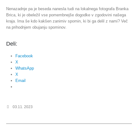
Nenazadnje pa je beseda nanesla tudi na lokalnega fotografa Branka
Brica, ki je obeležil vse pomembnejše dogodke v zgodovini našega
kraja. Ima še kdo kakšen zanimiv spomin, ki bi ga delil z nami? Več
na prihodnjem obujanju spominov.
Deli:
Facebook
X
WhatsApp
X
Email
03.11. 2023