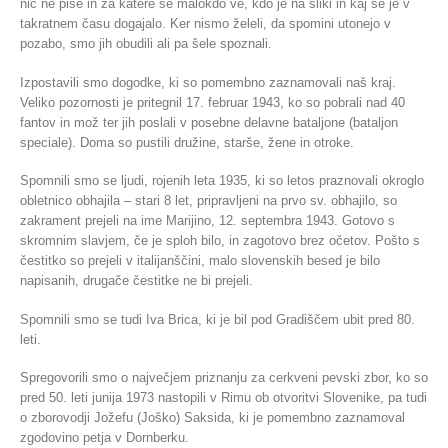
nič ne piše in za katere še malokdo ve, kdo je na sliki in kaj se je v
takratnem času dogajalo. Ker nismo želeli, da spomini utonejo v
pozabo, smo jih obudili ali pa šele spoznali.
Izpostavili smo dogodke, ki so pomembno zaznamovali naš kraj.
Veliko pozornosti je pritegnil 17. februar 1943, ko so pobrali nad 40
fantov in mož ter jih poslali v posebne delavne bataljone (bataljon
speciale). Doma so pustili družine, starše, žene in otroke.
Spomnili smo se ljudi, rojenih leta 1935, ki so letos praznovali okroglo
obletnico obhajila – stari 8 let, pripravljeni na prvo sv. obhajilo, so
zakrament prejeli na ime Marijino, 12. septembra 1943. Gotovo s
skromnim slavjem, če je sploh bilo, in zagotovo brez očetov. Pošto s
čestitko so prejeli v italijanščini, malo slovenskih besed je bilo
napisanih, drugače čestitke ne bi prejeli.
Spomnili smo se tudi Iva Brica, ki je bil pod Gradiščem ubit pred 80.
leti.
Spregovorili smo o največjem priznanju za cerkveni pevski zbor, ko so
pred 50. leti junija 1973 nastopili v Rimu ob otvoritvi Slovenike, pa tudi
o zborovodji Jožefu (Joško) Saksida, ki je pomembno zaznamoval
zgodovino petja v Dornberku.